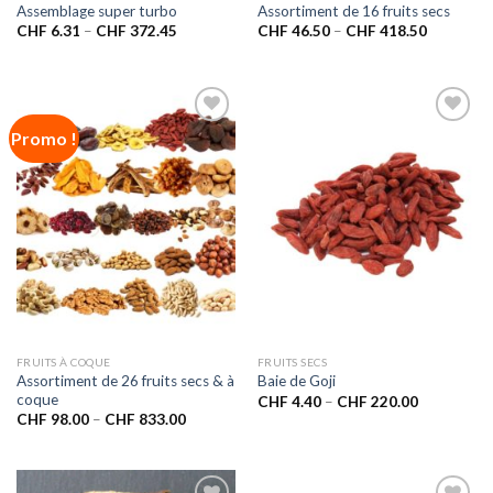
Assemblage super turbo
Assortiment de 16 fruits secs
CHF
6.31
–
CHF
372.45
CHF
46.50
–
CHF
418.50
Promo !
Ajouter
Ajouter
à la liste
à la liste
de
de
souhaits
souhaits
FRUITS À COQUE
FRUITS SECS
Assortiment de 26 fruits secs & à
Baie de Goji
coque
CHF
4.40
–
CHF
220.00
CHF
98.00
–
CHF
833.00