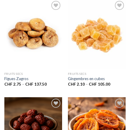
Ajouter
Ajouter
à la liste
à la liste
de
de
souhaits
souhaits
FRUITS SECS
FRUITS SECS
Figues Zagros
Gingembres en cubes
CHF
2.75
–
CHF
137.50
CHF
2.10
–
CHF
105.00
Ajouter
Ajouter
à la liste
à la liste
de
de
souhaits
souhaits