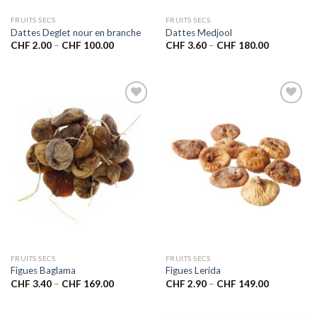
FRUITS SECS
FRUITS SECS
Dattes Deglet nour en branche
Dattes Medjool
CHF
2.00
–
CHF
100.00
CHF
3.60
–
CHF
180.00
Ajouter
Ajouter
à la liste
à la liste
de
de
souhaits
souhaits
FRUITS SECS
FRUITS SECS
Figues Baglama
Figues Lerida
CHF
3.40
–
CHF
169.00
CHF
2.90
–
CHF
149.00