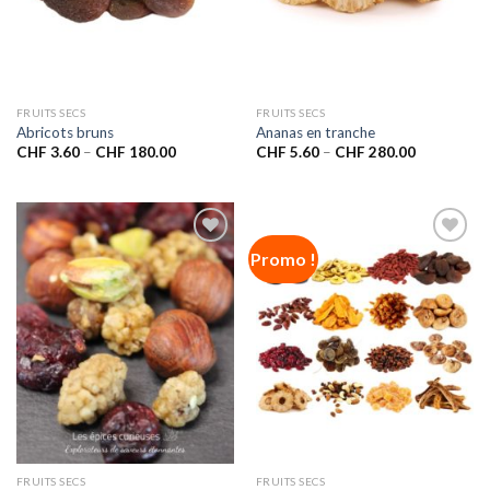
FRUITS SECS
FRUITS SECS
Abricots bruns
Ananas en tranche
CHF
3.60
–
CHF
180.00
CHF
5.60
–
CHF
280.00
Promo !
Ajouter
Ajouter
à la liste
à la liste
de
de
souhaits
souhaits
FRUITS SECS
FRUITS SECS