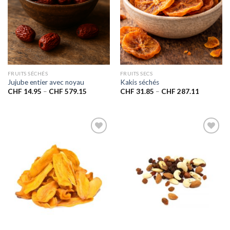
FRUITS SÉCHÉS
FRUITS SECS
Jujube entier avec noyau
Kakis séchés
CHF
14.95
–
CHF
579.15
CHF
31.85
–
CHF
287.11
Ajouter
Ajouter
à la liste
à la liste
de
de
souhaits
souhaits