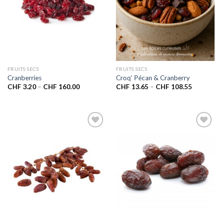
FRUITS SECS
FRUITS SECS
Cranberries
Croq’ Pécan & Cranberry
CHF
3.20
–
CHF
160.00
CHF
13.65
–
CHF
108.55
Ajouter
Ajouter
à la liste
à la liste
de
de
souhaits
souhaits