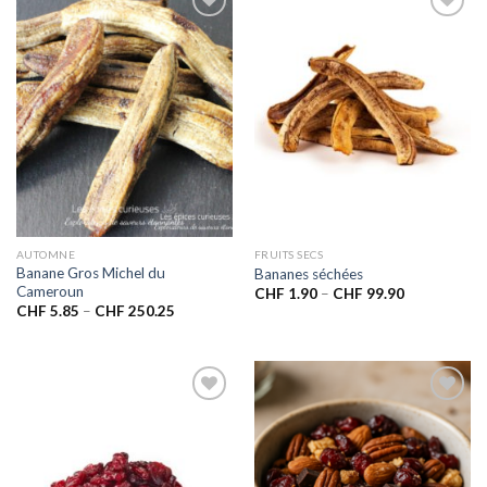
Ajouter
Ajouter
à la liste
à la liste
de
de
souhaits
souhaits
AUTOMNE
FRUITS SECS
Banane Gros Michel du
Bananes séchées
Cameroun
CHF
1.90
–
CHF
99.90
CHF
5.85
–
CHF
250.25
Ajouter
Ajouter
à la liste
à la liste
de
de
souhaits
souhaits