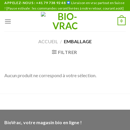
Skip
APPELEZ-NOUS : +41 79 738 92 48
Livraison en vrac partout en Suisse
! [Pause estivale : les commandes seront livrées à notre retour, courant août]
to
content
0
ACCUEIL
/
EMBALLAGE
FILTRER
Aucun produit ne correspond à votre sélection.
BioVrac, votre magasin bio en ligne !