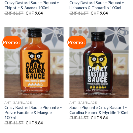
Crazy Bastard Sauce Piquante –
Crazy Bastard Sauce Piquante –
Chipotle & Ananas 100ml
Habanero & Tomatillo 100ml
CHF
11.57
CHF
9.84
CHF
11.57
CHF
9.84
Promo !
Promo !
Ajouter
Ajouter
à la liste
à la liste
de
de
souhaits
souhaits
ANTI-GASPILLAGE
ANTI-GASPILLAGE
Crazy Bastard Sauce Piquante –
Sauce Piquante Crazy Bastard –
Poivre Fantôme & Mangue
Carolina Reaper & Myrtille 100ml
100ml
CHF
11.57
CHF
9.84
CHF
11.57
CHF
9.84