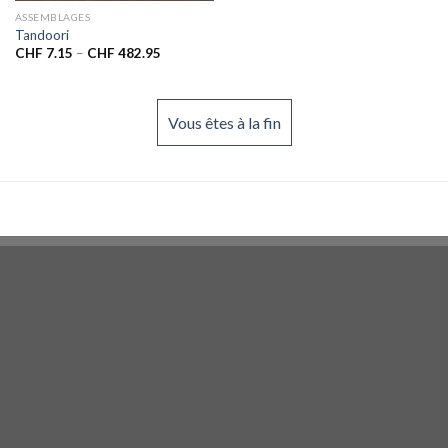
ASSEMBLAGES
Tandoori
CHF
7.15
–
CHF
482.95
Vous êtes à la fin
BioVrac, votre magasin bio en ligne !
Livraison en vrac partout en Suisse Pour une consommation
responsable et pratique