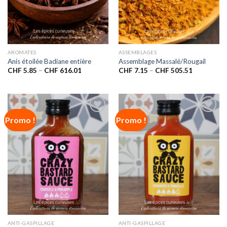
AROMATES
ASSEMBLAGES
Anis étoilée Badiane entière
Assemblage Massalé/Rougail
CHF
5.85
–
CHF
616.01
CHF
7.15
–
CHF
505.51
Promo !
Promo !
Ajouter
Ajouter
à la liste
à la liste
de
de
souhaits
souhaits
ANTI-GASPILLAGE
ANTI-GASPILLAGE