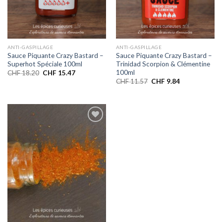
ANTI-GASPILLAGE
ANTI-GASPILLAGE
Sauce Piquante Crazy Bastard –
Sauce Piquante Crazy Bastard –
Superhot Spéciale 100ml
Trinidad Scorpion & Clémentine
100ml
CHF
18.20
CHF
15.47
CHF
11.57
CHF
9.84
Ajouter
à la liste
de
souhaits