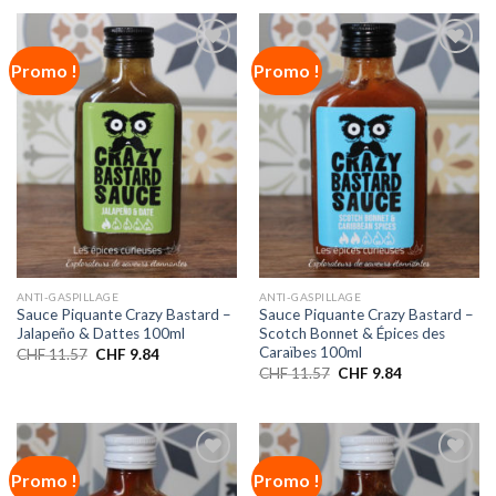
Promo !
Promo !
Ajouter
Ajouter
à la liste
à la liste
de
de
souhaits
souhaits
ANTI-GASPILLAGE
ANTI-GASPILLAGE
Sauce Piquante Crazy Bastard –
Sauce Piquante Crazy Bastard –
Jalapeño & Dattes 100ml
Scotch Bonnet & Épices des
Caraïbes 100ml
CHF
11.57
CHF
9.84
CHF
11.57
CHF
9.84
Promo !
Promo !
Ajouter
Ajouter
à la liste
à la liste