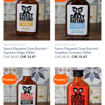
de
de
souhaits
souhaits
ANTI-GASPILLAGE
ANTI-GASPILLAGE
Sauce Piquante Crazy Bastard –
Sauce Piquante Crazy Bastard –
Superhot Naga 100ml
Superhot Scorpion 100ml
CHF
18.20
CHF
15.47
CHF
18.20
CHF
15.47
Promo !
Promo !
Ajouter
Ajouter
à la liste
à la liste
de
de
souhaits
souhaits