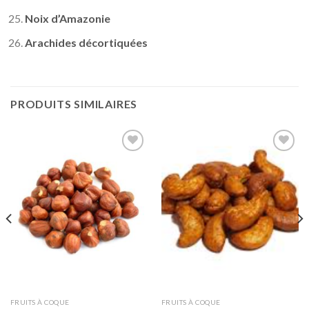
Noix d’Amazonie
Arachides décortiquées
PRODUITS SIMILAIRES
Ajouter
Ajouter
à la liste
à la liste
de
de
souhaits
souhaits
FRUITS À COQUE
FRUITS À COQUE