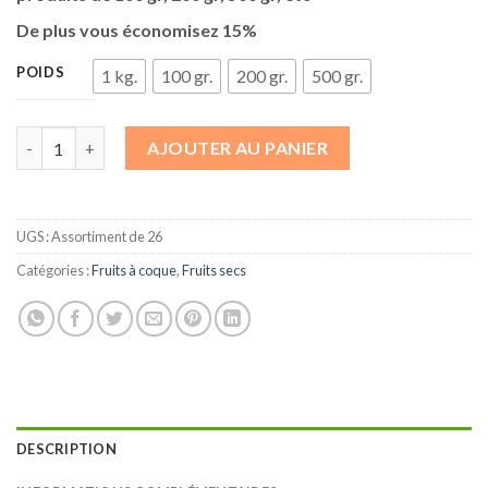
De plus vous économisez 15%
POIDS
1 kg.
100 gr.
200 gr.
500 gr.
quantité de Assortiment de 26 fruits secs & à coque
AJOUTER AU PANIER
UGS :
Assortiment de 26
Catégories :
Fruits à coque
,
Fruits secs
DESCRIPTION