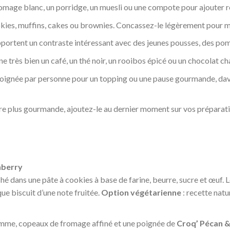
omage blanc, un porridge, un muesli ou une compote pour ajouter re
kies, muffins, cakes ou brownies. Concassez-le légèrement pour mie
ortent un contraste intéressant avec des jeunes pousses, des pom
e très bien un café, un thé noir, un rooibos épicé ou un chocolat ch
oignée par personne pour un topping ou une pause gourmande, dava
e plus gourmande, ajoutez-le au dernier moment sur vos préparatio
nberry
 dans une pâte à cookies à base de farine, beurre, sucre et œuf. L
ue biscuit d’une note fruitée.
Option végétarienne
: recette nat
mme, copeaux de fromage affiné et une poignée de
Croq’ Pécan 