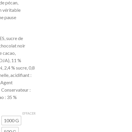
de pécan,
n véritable
une pause
, sucre de
chocolat noir
e cacao,
OJA), 11 %
2,4 % sucre, 0,8
lle, acidifiant :
, Agent
 Conservateur :
o : 35 %
EFFACER
1000 G
500 G