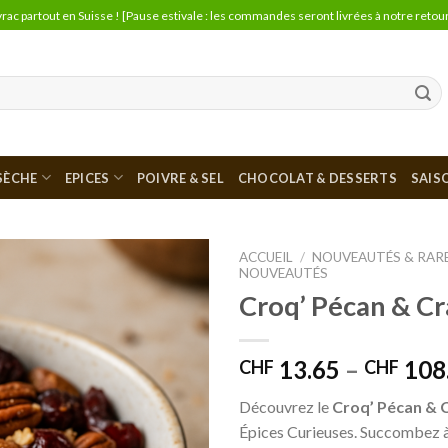
vrac partout en Suisse ! [Pause estivale : les commandes seront livrées à notre retour
 SÈCHE
EPICES
POIVRE & SEL
CHOCOLAT & DESSERTS
SAIS
ACCUEIL
/
NOUVEAUTÉS & RAR
NOUVEAUTÉS
Croq’ Pécan & C
Ajouter
à la liste
de
souhaits
13.65
–
108
CHF
CHF
Découvrez le
Croq’ Pécan & 
Épices Curieuses. Succombez à 