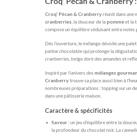
Croq’ Pécan & Cranberry :
Croq’ Pécan & Cranberry
réunit dans une
cranberries
, la douceur de la
pomme
et la
compose un équilibre séduisant entre notes g
Dès l’ouverture, le mélange dévoile une palett
patine chocolatée qui prolonge la dégustatio
cranberries, beige doré des amandes et ref
Inspiré par l’univers des
mélanges gourman
Cranberry
trouve sa place aussi bien à l’heu
nombreuses préparations : topping sur un de
dans une pâtisserie maison.
Caractère & spécificités
Saveur
: un jeu d’équilibre entre la douce
la profondeur du chocolat noir. La cannel