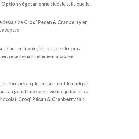
.
Option végétarienne
: idéale telle quelle.
e dessus de
Croq’ Pécan & Cranberry
en
t adaptée.
sez dans un moule, laissez prendre puis
nne
: recette naturellement adaptée.
la célèbre pecan pie, dessert emblématique
 son goût fruité et vif vient équilibrer les
chocolat,
Croq’ Pécan & Cranberry
fait