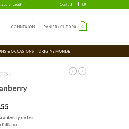
Contact
, courant août]
0
CONNEXION
PANIER /
CHF
0.00
ONS & OCCASIONS
ORIGINE MONDE
ETÉS
/
ranberry
.55
Cranberry
de Les
l’alliance