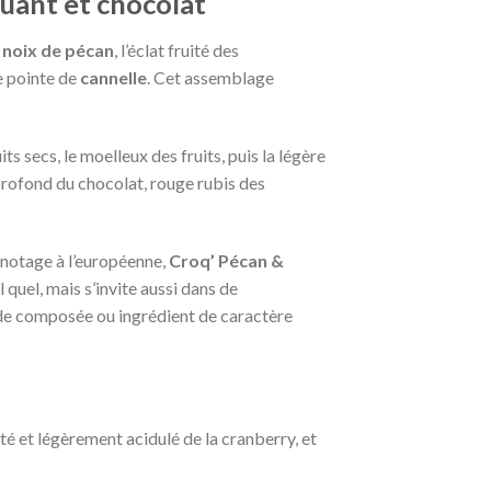
uant et chocolat
s
noix de pécan
, l’éclat fruité des
e pointe de
cannelle
. Cet assemblage
s secs, le moelleux des fruits, puis la légère
 profond du chocolat, rouge rubis des
ignotage à l’européenne,
Croq’ Pécan &
 quel, mais s’invite aussi dans de
ade composée ou ingrédient de caractère
ité et légèrement acidulé de la cranberry, et