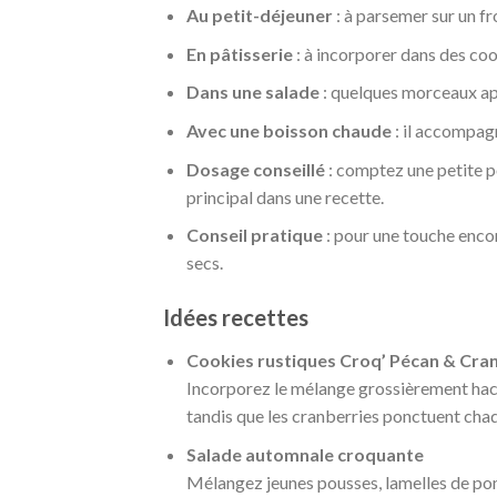
Au petit-déjeuner
: à parsemer sur un fr
En pâtisserie
: à incorporer dans des coo
Dans une salade
: quelques morceaux app
Avec une boisson chaude
: il accompagn
Dosage conseillé
: comptez une petite p
principal dans une recette.
Conseil pratique
: pour une touche encor
secs.
Idées recettes
Cookies rustiques Croq’ Pécan & Cra
Incorporez le mélange grossièrement haché
tandis que les cranberries ponctuent chaq
Salade automnale croquante
Mélangez jeunes pousses, lamelles de po