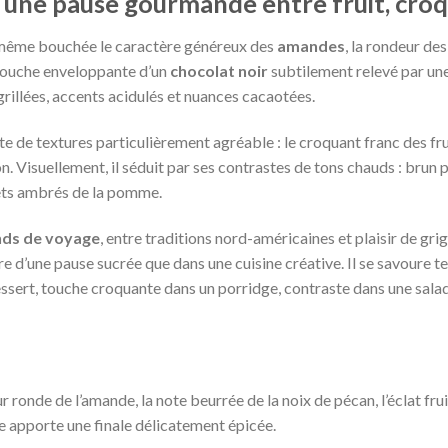
 une pause gourmande entre fruit, croq
 même bouchée le caractère généreux des
amandes
, la rondeur de
 touche enveloppante d’un
chocolat noir
subtilement relevé par un
rillées, accents acidulés et nuances cacaotées.
e de textures particulièrement agréable : le croquant franc des fruit
n. Visuellement, il séduit par ses contrastes de tons chauds : brun
lets ambrés de la pomme.
ds de voyage
, entre traditions nord-américaines et plaisir de gr
re d’une pause sucrée que dans une cuisine créative. Il se savoure tel
ssert, touche croquante dans un porridge, contraste dans une sal
ur ronde de l’amande, la note beurrée de la noix de pécan, l’éclat fru
le apporte une finale délicatement épicée.