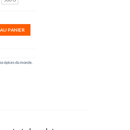
nberry
AU PANIER
os épices du monde
,