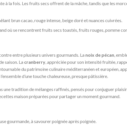
e à la fois. Les fruits secs offrent de la mâche, tandis que les mor
lant brun cacao, rouge intense, beige doré et nuances cuivrées.
and où se rencontrent fruits secs toastés, fruits rouges, pomme con
contre entre plusieurs univers gourmands. La
noix de pécan
, embl
de saison. La
cranberry
, appréciée pour son intensité fruitée, rappe
ontournable du patrimoine culinaire méditerranéen et européen, appo
 l’ensemble d’une touche chaleureuse, presque pâtissière.
ans une tradition de mélanges raffinés, pensés pour conjuguer plais
s recettes maison préparées pour partager un moment gourmand.
ause gourmande, à savourer poignée après poignée.