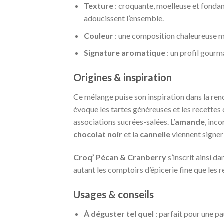
Texture
: croquante, moelleuse et fondant
adoucissent l’ensemble.
Couleur
: une composition chaleureuse mê
Signature aromatique
: un profil gourm
Origines & inspiration
Ce mélange puise son inspiration dans la ren
évoque les tartes généreuses et les recettes 
associations sucrées-salées. L’
amande
, inc
chocolat noir
et la
cannelle
viennent signer
Croq’ Pécan & Cranberry
s’inscrit ainsi d
autant les comptoirs d’épicerie fine que le
Usages & conseils
À déguster tel quel
: parfait pour une p