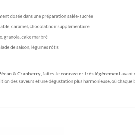
ement dosée dans une préparation salée-sucrée
érable, caramel, chocolat noir supplémentaire
he, granola, cake marbré
lade de saison, légumes rôtis
Pécan & Cranberry
, faites-le
concasser très légèrement
avant d
ition des saveurs et une dégustation plus harmonieuse, où chaque 