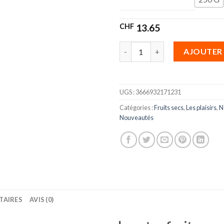
CHF
13.65
quantité de Croq’ Pécan & Cra
AJOUTER 
UGS :
3666932171231
Catégories :
Fruits secs
,
Les plaisirs
,
N
Nouveautés
TAIRES
AVIS (0)