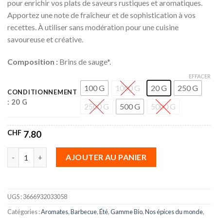
pour enrichir vos plats de saveurs rustiques et aromatiques.
Apportez une note de fraîcheur et de sophistication à vos
recettes. À utiliser sans modération pour une cuisine
savoureuse et créative.
Composition :
Brins de sauge*.
EFFACER
100 G
1000 G
20 G
250 G
CONDITIONNEMENT
: 20 G
2500 G
500 G
5000 G
CHF
7.80
quantité de Brin de sauge
AJOUTER AU PANIER
UGS :
3666932033058
Catégories :
Aromates
,
Barbecue
,
Été
,
Gamme Bio
,
Nos épices du monde
,