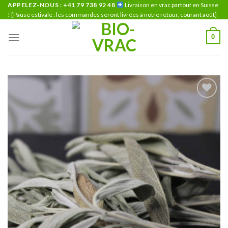
Skip
APPELEZ-NOUS : +41 79 738 92 48
Livraison en vrac partout en Suisse
! [Pause estivale : les commandes seront livrées à notre retour, courant août]
to
content
0
Ajouter
à la liste
de
souhaits