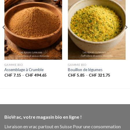
Ajouter
Ajouter
à la liste
à la liste
de
de
souhaits
souhaits
GAMME BIO
GAMME BIO
Assemblage à Crumble
Bouillon de légumes
CHF
7.15
–
CHF
494.65
CHF
5.85
–
CHF
321.75
BioVrac, votre magasin bio en ligne !
Livraison en vrac partout en Suisse Pour une consommation