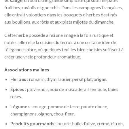
et sauge
, un duo d’une grande simplicité qui sublime pâtes
fraîches, raviolis et gnocchis. Dans les campagnes françaises,
elle entrait volontiers dans les bouquets d’herbes destinés
aux bouillons, aux rôtis et aux plats mijotés du dimanche.
Cette herbe possède ainsi une image à la fois rustique et
noble : elle relie la cuisine du terroir à une certaine idée de
l’élégance sobre, où quelques feuilles bien choisies suffisent à
créer une vraie profondeur aromatique.
Associations malines
Herbes
: romarin, thym, laurier, persil plat, origan.
Épices
: poivre noir, noix de muscade, ail semoule, baies
roses.
Légumes
: courge, pomme de terre, patate douce,
champignons, oignon, chou-fleur.
Produits gourmands
: beurre, huile d’olive, crème, citron,