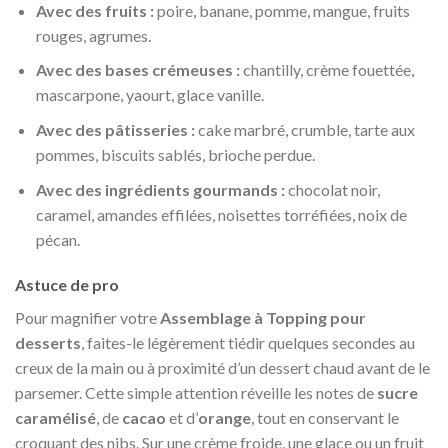
Avec des fruits :
poire, banane, pomme, mangue, fruits
rouges, agrumes.
Avec des bases crémeuses :
chantilly, crème fouettée,
mascarpone, yaourt, glace vanille.
Avec des pâtisseries :
cake marbré, crumble, tarte aux
pommes, biscuits sablés, brioche perdue.
Avec des ingrédients gourmands :
chocolat noir,
caramel, amandes effilées, noisettes torréfiées, noix de
pécan.
Astuce de pro
Pour magnifier votre
Assemblage à Topping pour
desserts
, faites-le légèrement tiédir quelques secondes au
creux de la main ou à proximité d’un dessert chaud avant de le
parsemer. Cette simple attention réveille les notes de
sucre
caramélisé
, de
cacao
et d’
orange
, tout en conservant le
croquant des nibs. Sur une crème froide, une glace ou un fruit