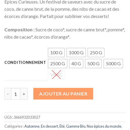
Épices Curieuses. Un festival de saveurs avec du sucre de
coco, de canne brut, de la pomme, des nibs de cacao et des
écorces d’orange. Parfait pour sublimer vos desserts!
Composition :
Sucre de coco*, sucre de canne brut*, pomme*,
nibs de cacao*, écorces d’orange*.
100 G
1000 G
250 G
CONDITIONNEMENT
2500 G
40 G
500 G
5000 G
VRAC
quantité de Assemblage à Topping pour desserts
AJOUTER AU PANIER
UGS :
3666932033027
Catégories :
Automne
,
En dessert
,
Été
,
Gamme Bio
,
Nos épices du monde
,