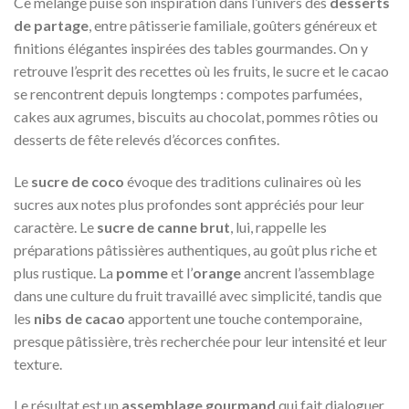
Ce mélange puise son inspiration dans l’univers des
desserts
de partage
, entre pâtisserie familiale, goûters généreux et
finitions élégantes inspirées des tables gourmandes. On y
retrouve l’esprit des recettes où les fruits, le sucre et le cacao
se rencontrent depuis longtemps : compotes parfumées,
cakes aux agrumes, biscuits au chocolat, pommes rôties ou
desserts de fête relevés d’écorces confites.
Le
sucre de coco
évoque des traditions culinaires où les
sucres aux notes plus profondes sont appréciés pour leur
caractère. Le
sucre de canne brut
, lui, rappelle les
préparations pâtissières authentiques, au goût plus riche et
plus rustique. La
pomme
et l’
orange
ancrent l’assemblage
dans une culture du fruit travaillé avec simplicité, tandis que
les
nibs de cacao
apportent une touche contemporaine,
presque pâtissière, très recherchée pour leur intensité et leur
texture.
Le résultat est un
assemblage gourmand
qui fait dialoguer