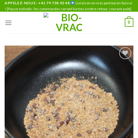
Skip
APPELEZ-NOUS : +41 79 738 92 48
Livraison en vrac partout en Suisse
! [Pause estivale : les commandes seront livrées à notre retour, courant août]
to
content
0
Ajouter
à la liste
de
souhaits