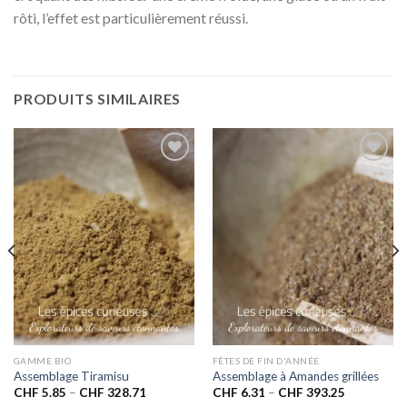
rôti, l’effet est particulièrement réussi.
PRODUITS SIMILAIRES
Ajouter
Ajouter
à la liste
à la liste
de
de
souhaits
souhaits
GAMME BIO
FÊTES DE FIN D'ANNÉE
Assemblage Tiramisu
Assemblage à Amandes grillées
CHF
5.85
–
CHF
328.71
CHF
6.31
–
CHF
393.25