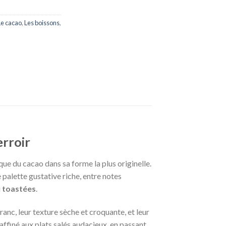
Le cacao
,
Les boissons
,
erroir
ue du cacao dans sa forme la plus originelle.
 palette gustative riche, entre notes
u
toastées
.
ranc, leur texture sèche et croquante, et leur
affiné aux plats salés audacieux, en passant