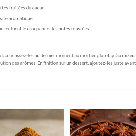
ttes fruitées du cacao.
nsité aromatique.
accentuent le croquant et les notes toastées.
al
, concassez-les au dernier moment au mortier plutôt qu’au mixeur.
tion des arômes. En finition sur un dessert, ajoutez-les juste avant
Ajouter
Ajou
à la liste
à la l
de
de