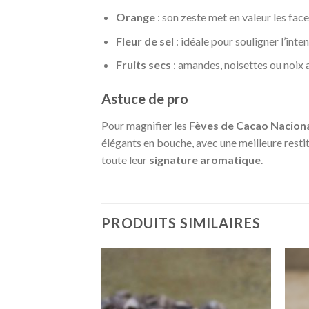
Orange
: son zeste met en valeur les face
Fleur de sel
: idéale pour souligner l’inte
Fruits secs
: amandes, noisettes ou noix 
Astuce de pro
Pour magnifier les
Fèves de Cacao Nacion
élégants en bouche, avec une meilleure restitu
toute leur
signature aromatique
.
PRODUITS SIMILAIRES
Ajouter
Ajouter
à la liste
à la liste
de
de