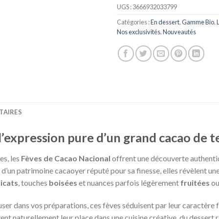
UGS :
3666932033799
Catégories :
En dessert
,
Gamme Bio
,
Nos exclusivités
,
Nouveautés
TAIRES
l’expression pure d’un grand cacao de t
es, les
Fèves de Cacao Nacional
offrent une découverte authentiq
d’un patrimoine cacaoyer réputé pour sa finesse, elles révèlent une
licats
, touches
boisées
et nuances parfois légèrement
fruitées
o
user dans vos préparations, ces fèves séduisent par leur caractère f
nt naturellement leur place dans une cuisine créative, du dessert r