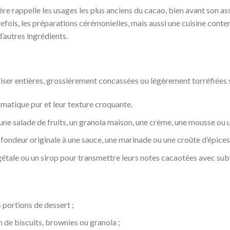
ière rappelle les usages les plus anciens du cacao, bien avant son a
efois, les préparations cérémonielles, mais aussi une cuisine conte
d’autres ingrédients.
liser entières, grossièrement concassées ou légèrement torréfiées s
omatique pur et leur texture croquante.
 une salade de fruits, un granola maison, une crème, une mousse ou 
ofondeur originale à une sauce, une marinade ou une croûte d’épices
gétale ou un sirop pour transmettre leurs notes cacaotées avec subt
 portions de dessert ;
 de biscuits, brownies ou granola ;