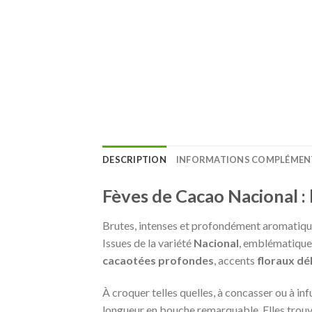
DESCRIPTION
INFORMATIONS COMPLÉMEN
Fèves de Cacao Nacional : 
Brutes, intenses et profondément aromatiqu
Issues de la variété
Nacional
, emblématique 
cacaotées profondes
, accents
floraux dé
À croquer telles quelles, à concasser ou à inf
longueur en bouche remarquable. Elles trouve