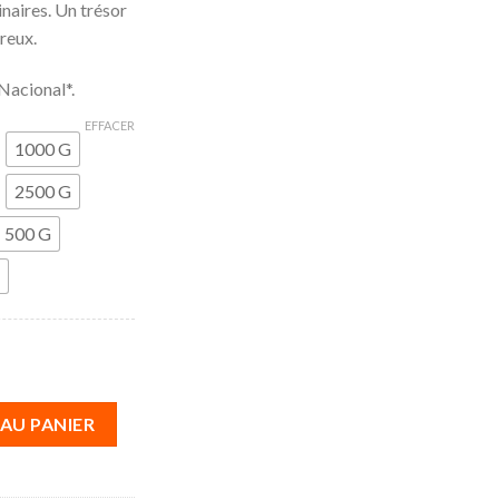
naires. Un trésor
reux.
Nacional*.
EFFACER
1000 G
2500 G
500 G
cional
AU PANIER