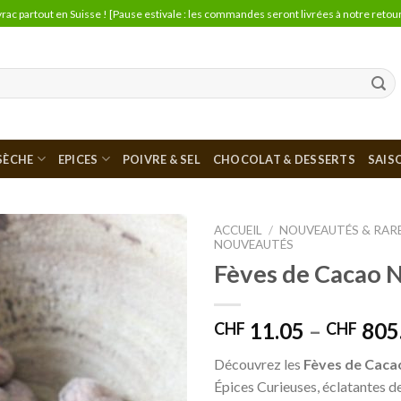
vrac partout en Suisse ! [Pause estivale : les commandes seront livrées à notre retour
 SÈCHE
EPICES
POIVRE & SEL
CHOCOLAT & DESSERTS
SAIS
ACCUEIL
/
NOUVEAUTÉS & RAR
NOUVEAUTÉS
Fèves de Cacao N
Ajouter
à la liste
de
souhaits
11.05
–
805
CHF
CHF
Découvrez les
Fèves de Caca
Épices Curieuses, éclatantes d