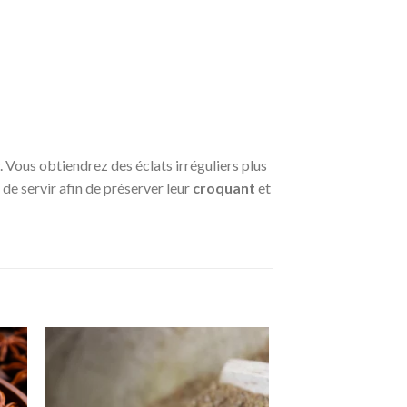
 Vous obtiendrez des éclats irréguliers plus
 de servir afin de préserver leur
croquant
et
ter
Ajouter
iste
à la liste
de