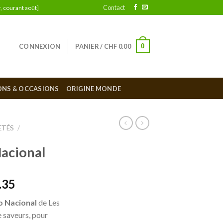
Contact
, courant août]
0
CONNEXION
PANIER /
CHF
0.00
ONS & OCCASIONS
ORIGINE MONDE
ETÉS
/
acional
.35
o Nacional
de Les
e saveurs, pour