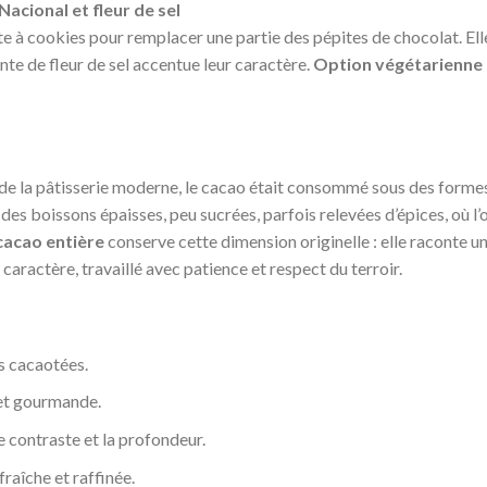
acional et fleur de sel
e à cookies pour remplacer une partie des pépites de chocolat. Elle
nte de fleur de sel accentue leur caractère.
Option végétarienne
 de la pâtisserie moderne, le cacao était consommé sous des formes
s des boissons épaisses, peu sucrées, parfois relevées d’épices, où l
cacao entière
conserve cette dimension originelle : elle raconte un
 caractère, travaillé avec patience et respect du terroir.
es cacaotées.
 et gourmande.
le contraste et la profondeur.
raîche et raffinée.