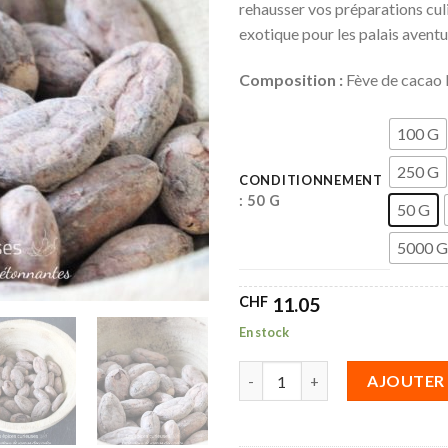
rehausser vos préparations culi
exotique pour les palais aventu
Composition :
Fève de cacao 
100 G
250 G
CONDITIONNEMENT
: 50 G
50 G
5000 G
CHF
11.05
En stock
quantité de Fèves de Cacao Na
AJOUTER 