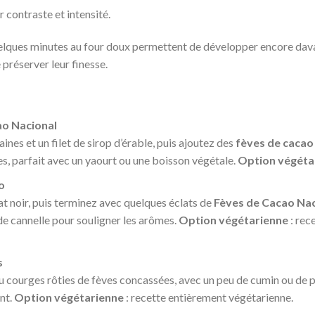
 contraste et intensité.
elques minutes au four doux permettent de développer encore dava
 préserver leur finesse.
ao Nacional
ines et un filet de sirop d’érable, puis ajoutez des
fèves de cacao
s, parfait avec un yaourt ou une boisson végétale.
Option végéta
o
 noir, puis terminez avec quelques éclats de
Fèves de Cacao Nac
 de cannelle pour souligner les arômes.
Option végétarienne
: rec
s
 courges rôties de fèves concassées, avec un peu de cumin ou de 
nt.
Option végétarienne
: recette entièrement végétarienne.