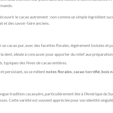
urmands.
découvrir le cacao autrement : non comme un simple ingrédient su
at et des savoir-faire anciens.
r un cacao pur, avec des facettes florales, légèrement boisées et 
la dent, idéale à concasser pour apporter du relief aux préparation
s, typiques des fèves de cacao entières.
é et persistant, où se mêlent
notes florales
,
cacao torréfié
,
bois n
ongue tradition cacaoyère, particulièrement liée à l’Amérique du Sud
ses. Cette variété est souvent appréciée pour son identité singuli