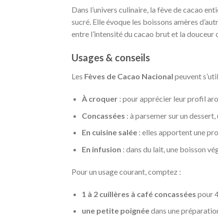
Dans l’univers culinaire, la fève de cacao ent
sucré. Elle évoque les boissons amères d’autr
entre l’intensité du cacao brut et la douceur 
Usages & conseils
Les
Fèves de Cacao Nacional
peuvent s’uti
À croquer
: pour apprécier leur profil ar
Concassées
: à parsemer sur un dessert,
En cuisine salée
: elles apportent une pr
En infusion
: dans du lait, une boisson vé
Pour un usage courant, comptez :
1 à 2 cuillères à café concassées
pour 4
une petite poignée
dans une préparation