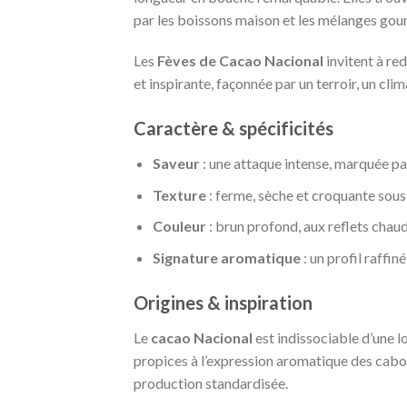
par les boissons maison et les mélanges go
Les
Fèves de Cacao Nacional
invitent à re
et inspirante, façonnée par un terroir, un clim
Caractère & spécificités
Saveur
: une attaque intense, marquée pa
Texture
: ferme, sèche et croquante sous 
Couleur
: brun profond, aux reflets chaud
Signature aromatique
: un profil raffin
Origines & inspiration
Le
cacao Nacional
est indissociable d’une l
propices à l’expression aromatique des cabos
production standardisée.