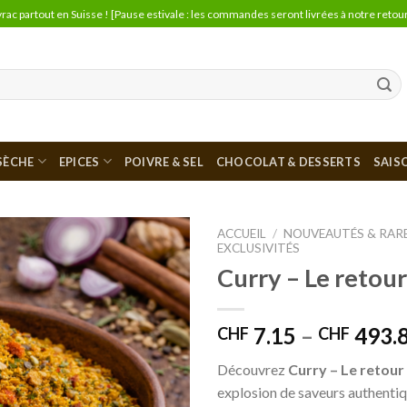
vrac partout en Suisse ! [Pause estivale : les commandes seront livrées à notre retour
 SÈCHE
EPICES
POIVRE & SEL
CHOCOLAT & DESSERTS
SAIS
ACCUEIL
/
NOUVEAUTÉS & RAR
EXCLUSIVITÉS
Curry – Le retour
Ajouter
à la liste
de
souhaits
7.15
–
493.
CHF
CHF
Découvrez
Curry – Le retour
explosion de saveurs authentiq