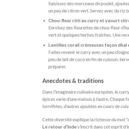
Saisissez des morceaux de poulet, ajoutez
un peu de citron vert. Servez avec du riz 
Chou-fleur rôti au curry et yaourt cit
Enrobez des fleurettes de chou-fleur d’hui
vert et quelques herbes fraîches. Une rec
Lentilles corail crémeuses façon dhal
Faites revenir le curry avec un peu d’oignon
peu de lait de coco en fin de cuisson. Ser
préparer.
Anecdotes & traditions
Dans l’imaginaire culinaire européen, le cur
épices varie d’une maison à l’autre. Chaque f
torréfiées, d’autres ajoutées en cours de cuis
Cette diversité explique la richesse du mot “
Le retour d’Inde
s’inscrit dans cet esprit d’