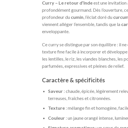
Curry – Le retour d’Inde
est une invitation
profondément gourmand. Dès l’ouverture, ce
profondeur du
cumin
, l’éclat doré du
curcu
viennent alléger l’ensemble, tandis que la
ca
enveloppante.
Ce curry se distingue par son équilibre : il n
texture fine facile à incorporer et développe
les lentilles, le riz, les viandes blanches, l
parfumées, expressives et pleines de relief.
Caractère & spécificités
Saveur
: chaude, épicée, légèrement relev
terreuses, fraîches et citronnées.
Texture
: mélange fin et homogène, facil
Couleur
: un jaune orangé intense, lumine
Signature aromatique
: un cœur de
cur