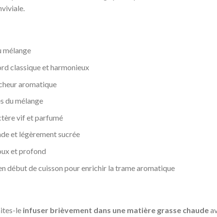
viviale.
du mélange
rd classique et harmonieux
îcheur aromatique
les du mélange
tère vif et parfumé
de et légèrement sucrée
oux et profond
n début de cuisson pour enrichir la trame aromatique
aites-le
infuser brièvement dans une matière grasse chaude
av