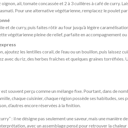
 oignon, ail, tomate concassée et 2 à 3 cuillères à café de curry. 
basmati. Pour une alternative végétarienne, remplacez le poulet par
ronné
le et de curry, puis faites rôtir au four jusqu’à légère caramélisati
ette végétarienne pleine de relief, parfaite en accompagnement ou e
 express
, ajoutez les lentilles corail, de l’eau ou un bouillon, puis laissez 
vez avec du riz, des herbes fraîches et quelques graines torréfiées.
ry est souvent perçu comme un mélange fixe. Pourtant, dans de nom
amille, chaque cuisinier, chaque région possède ses habitudes, ses 
son, d’autres encore réservées à la finition.
curry” : il ne désigne pas seulement une saveur, mais une manière de
interprétation, avec un assemblage pensé pour retrouver la chaleur de