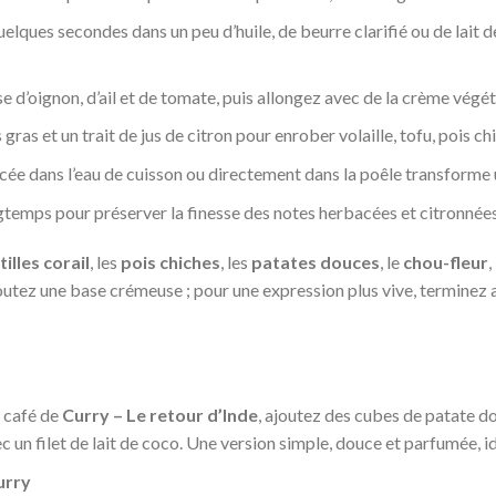
quelques secondes dans un peu d’huile, de beurre clarifié ou de lait 
e d’oignon, d’ail et de tomate, puis allongez avec de la crème végéta
gras et un trait de jus de citron pour enrober volaille, tofu, pois c
ncée dans l’eau de cuisson ou directement dans la poêle transfor
ngtemps pour préserver la finesse des notes herbacées et citronnées
tilles corail
, les
pois chiches
, les
patates douces
, le
chou-fleur
,
joutez une base crémeuse ; pour une expression plus vive, terminez av
à café de
Curry – Le retour d’Inde
, ajoutez des cubes de patate do
c un filet de lait de coco. Une version simple, douce et parfumée, i
urry