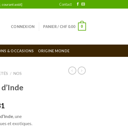
Contact
, courant août]
0
CONNEXION
PANIER /
CHF
0.00
ONS & OCCASIONS
ORIGINE MONDE
ETÉS
/
NOS
 d’Inde
81
 d’Inde
, une
ues et exotiques.