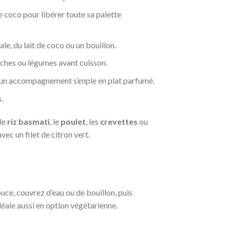
de coco pour libérer toute sa palette
le, du lait de coco ou un bouillon.
hiches ou légumes avant cuisson.
me un accompagnement simple en plat parfumé.
.
 le
riz basmati
, le
poulet
, les
crevettes
ou
ec un filet de citron vert.
uce, couvrez d’eau ou de bouillon, puis
déale aussi en option végétarienne.