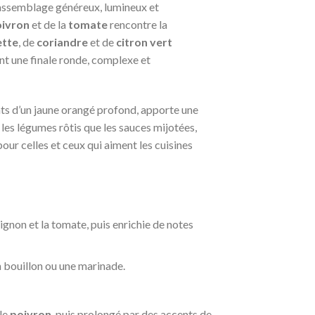
n assemblage généreux, lumineux et
ivron
et de la
tomate
rencontre la
ette
, de
coriandre
et de
citron vert
nt une finale ronde, complexe et
plats d’un jaune orangé profond, apporte une
les légumes rôtis que les sauces mijotées,
pour celles et ceux qui aiment les cuisines
ignon et la tomate, puis enrichie de notes
n bouillon ou une marinade.
le
poivron
, puis prolongé par des accents de