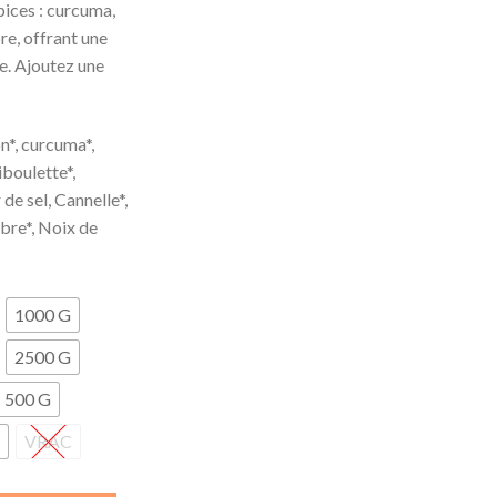
ices : curcuma,
e, offrant une
e. Ajoutez une
n*, curcuma*,
iboulette*,
 de sel, Cannelle*,
bre*, Noix de
1000 G
2500 G
500 G
VRAC