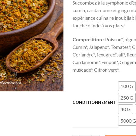
Succombez à la symphonie d’ép
cumin, cardamome et gingembr
expérience culinaire inoubliabl
touche d’Inde à vos plats !
Composition :
Poivron*, oigno
Cumin*, Jalapeno*, Tomates*, C
Coriandre*, fenugrec*, ail*, fleur
Cardamome*, Fenouil*, Gingem
muscade*, Citron vert*.
100 G
250 G
CONDITIONNEMENT
40 G
5000 G