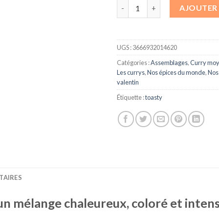
quantité de Curry - Le retour 
AJOUTER 
UGS :
3666932014620
Catégories :
Assemblages
,
Curry mo
Les currys
,
Nos épices du monde
,
Nos 
valentin
Étiquette :
toasty
TAIRES
 un mélange chaleureux, coloré et int