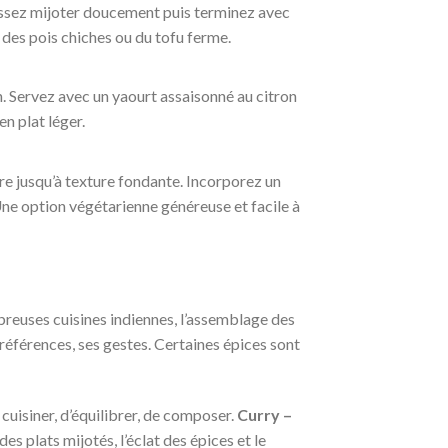
Laissez mijoter doucement puis terminez avec
 des pois chiches ou du tofu ferme.
on. Servez avec un yaourt assaisonné au citron
n plat léger.
cuire jusqu’à texture fondante. Incorporez un
 Une option végétarienne généreuse et facile à
breuses cuisines indiennes, l’assemblage des
préférences, ses gestes. Certaines épices sont
 cuisiner, d’équilibrer, de composer.
Curry –
s plats mijotés, l’éclat des épices et le