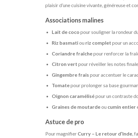
plaisir d’une cuisine vivante, généreuse et con
Associations malines
Lait de coco
pour souligner la rondeur 
Riz basmati
ou
riz complet
pour un acco
Coriandre fraîche
pour renforcer la fra
Citron vert
pour réveiller les notes fina
Gingembre frais
pour accentuer le carac
Tomate
pour prolonger sa base gourman
Oignon caramélisé
pour un contraste d
Graines de moutarde
ou
cumin entier
e
Astuce de pro
Pour magnifier
Curry – Le retour d’Inde
, f