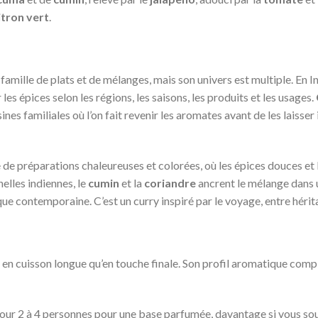
itron vert
.
amille de plats et de mélanges, mais son univers est multiple. En In
 les épices selon les régions, les saisons, les produits et les usages.
sines familiales où l’on fait revenir les aromates avant de les laisse
de préparations chaleureuses et colorées, où les épices douces et le
elles indiennes, le
cumin
et la
coriandre
ancrent le mélange dans u
e contemporaine. C’est un curry inspiré par le voyage, entre hérita
en en cuisson longue qu’en touche finale. Son profil aromatique comp
pour 2 à 4 personnes pour une base parfumée, davantage si vous souh