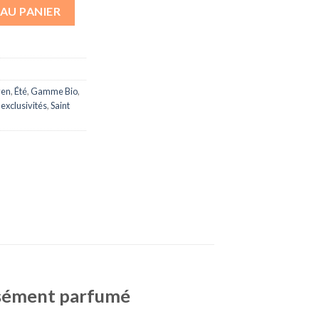
d'Inde
AU PANIER
yen
,
Été
,
Gamme Bio
,
exclusivités
,
Saint
ensément parfumé