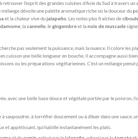
 à retrouver l’esprit des grandes cuisines d’Asie du Sud à travers u
 mélange dévoile une palette aromatique riche où la douceur du
po
ma
et la chaleur vive du
jalapeño
. Les notes plus fraîches de
ciboul
rdamome
, la
cannelle
, le
gingembre
et la
noix de muscade
signe
e cherche pas seulement la puissance, mais la nuance. Il colore les 
 en cuisson une belle longueur en bouche. Il accompagne aussi bien 
es poissons ou les préparations végétariennes. C’est un mélange pensé 
ée, avec une belle base douce et végétale portée par le poivron, l’o
e à saupoudrer, à torréfier doucement ou à diluer dans une sauce, u
ux et appétissant, qui habille instantanément les plats.
cuma
et de
cumin
, relevé par le
jalapeño
, adouci par la
tomate
et 