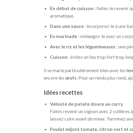
En début de cuisson
: faites-le revenir 
aromatique.
Dans une sauce
: incorporez-le à une bas
En marinade
: mélangez-le avec un corps 
Avec le riz et les légumineuses
: une pi
Cuisson
: évitez un feu trop fort trop lo
Il se marie particulièrement bien avec les
len
encore les
œufs
. Pour un rendu plus rond, a
Idées recettes
Velouté de patate douce au curry
Faites revenir un oignon avec 2 cuillères 
laissez cuire avant de mixer. Terminez ave
Poulet mijoté tomate, citron vert et c