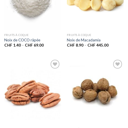
FRUITS À COQUE
FRUITS À COQUE
Noix de COCO râpée
Noix de Macadamia
CHF
1.40
–
CHF
69.00
CHF
8.90
–
CHF
445.00
Ajouter
Ajouter
à la liste
à la liste
de
de
souhaits
souhaits