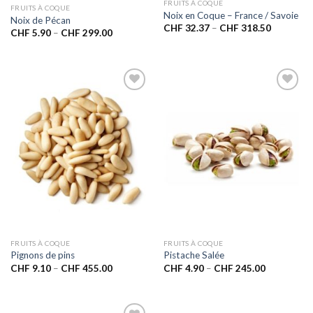
FRUITS À COQUE
FRUITS À COQUE
Noix en Coque – France / Savoie
Noix de Pécan
CHF
32.37
–
CHF
318.50
CHF
5.90
–
CHF
299.00
Ajouter
Ajouter
à la liste
à la liste
de
de
souhaits
souhaits
FRUITS À COQUE
FRUITS À COQUE
Pignons de pins
Pistache Salée
CHF
9.10
–
CHF
455.00
CHF
4.90
–
CHF
245.00