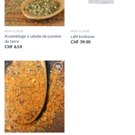
NON CLASSÉ
NON CLASSÉ
Assemblage à salade de pomme
café borbone
de terre
CHF
39.00
CHF
6.50
Ajouter
à la liste
de
souhaits