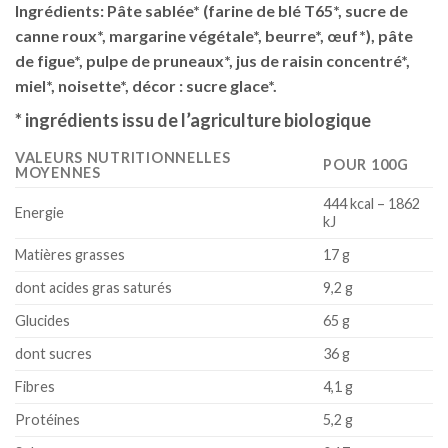
Ingrédients: Pâte sablée* (farine de blé T65*, sucre de
canne roux*, margarine végétale*, beurre*, œuf*), pâte
de figue*, pulpe de pruneaux*, jus de raisin concentré*,
miel*, noisette*, décor : sucre glace*.
* ingrédients issu de l’agriculture biologique
VALEURS NUTRITIONNELLES
POUR 100G
MOYENNES
444 kcal – 1862
Energie
kJ
Matières grasses
17 g
dont acides gras saturés
9,2 g
Glucides
65 g
dont sucres
36 g
Fibres
4,1 g
Protéines
5,2 g