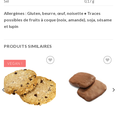
Sel
0,17 g
Allergènes : Gluten, beurre, œuf, noisette • Traces
possibles de fruits à coque (noix, amande), soja, sésame
et lupin
PRODUITS SIMILAIRES
Ajouter
Ajouter
à la liste
à la liste
de
de
souhaits
souhaits