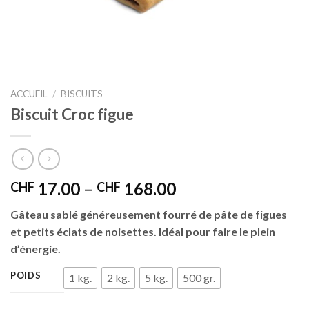
ACCUEIL
/
BISCUITS
Biscuit Croc figue
17.00
–
168.00
CHF
CHF
Gâteau sablé généreusement fourré de pâte de figues
et petits éclats de noisettes. Idéal pour faire le plein
d’énergie.
POIDS
1 kg.
2 kg.
5 kg.
500 gr.