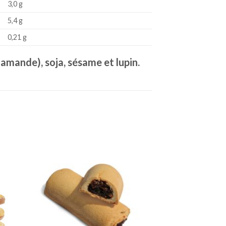
3,0 g
5,4 g
0,21 g
 amande), soja, sésame et lupin.
ter
Ajouter
iste
à la liste
de
its
souhaits