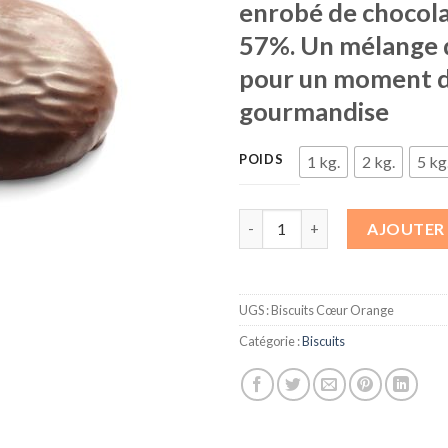
enrobé de chocola
57%. Un mélange 
pour un moment d
gourmandise
POIDS
1 kg.
2 kg.
5 kg
quantité de Biscuits Cœur Or
AJOUTER 
UGS :
Biscuits Cœur Orange
Catégorie :
Biscuits