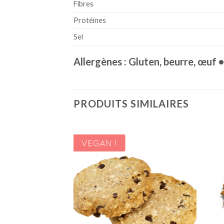
Fibres
Protéines
Sel
Allergènes : Gluten, beurre, œuf •
PRODUITS SIMILAIRES
Ajouter
Ajouter
à la liste
à la liste
de
de
souhaits
souhaits