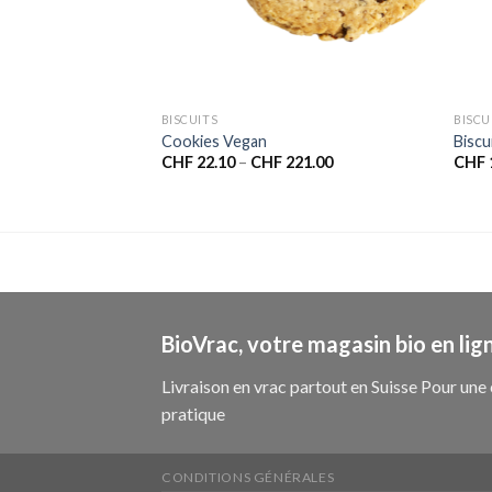
BISCUITS
BISCU
colat-Vanille
Cookies Vegan
Biscu
32.00
CHF
22.10
–
CHF
221.00
CHF
BioVrac, votre magasin bio en lign
Livraison en vrac partout en Suisse Pour u
pratique
CONDITIONS GÉNÉRALES