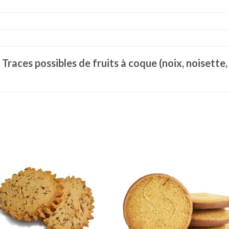
 Traces possibles de fruits à coque (noix, noisette,
Ajouter
Ajou
à la liste
à la l
de
de
souhaits
souha