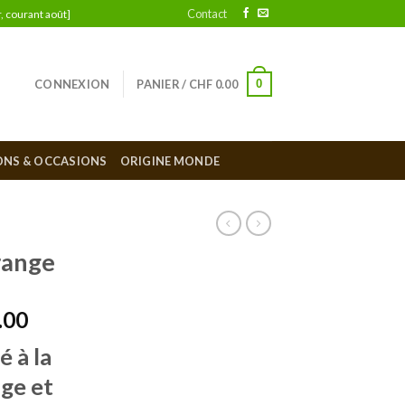
Contact
, courant août]
0
CONNEXION
PANIER /
CHF
0.00
ONS & OCCASIONS
ORIGINE MONDE
range
.00
é à la
ge et