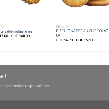
ITS
BISCUITS
BISCUIT NAPPÉ AU CHOCOLAT
its Sablé multigraines
LAIT
17.00
–
CHF
168.00
CHF
16.90
–
CHF
169.00
e !
ne consommation responsable et