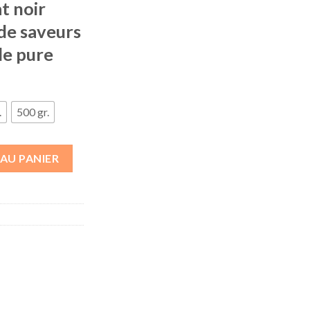
t noir
de saveurs
e pure
.
500 gr.
ange
AU PANIER