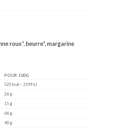
nne roux*, beurre*, margarine
POUR 100G
525 kcal – 2199 kJ
26 g
15 g
66 g
40 g