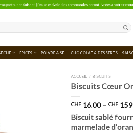
vrac partout en Suisse ! [Pause estivale : les commandes seront livrées à notre retour
 SÈCHE
EPICES
POIVRE & SEL
CHOCOLAT & DESSERTS
SAIS
ACCUEIL
/
BISCUITS
Biscuits Cœur O
Ajouter
à la liste
de
16.00
–
159
CHF
CHF
souhaits
Biscuit sablé fourr
marmelade d’oran