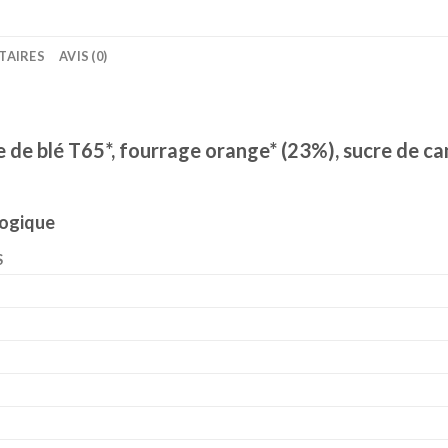
TAIRES
AVIS (0)
ne de blé T65*, fourrage orange* (23%), sucre de ca
ologique
S