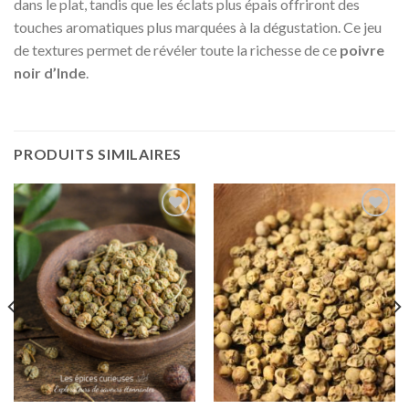
dans le plat, tandis que les éclats plus épais offriront des
touches aromatiques plus marquées à la dégustation. Ce jeu
de textures permet de révéler toute la richesse de ce
poivre
noir d’Inde
.
PRODUITS SIMILAIRES
Ajouter
Ajouter
à la liste
à la liste
de
de
souhaits
souhaits