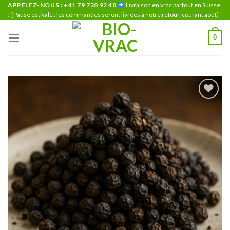
Skip
APPELEZ-NOUS : +41 79 738 92 48
Livraison en vrac partout en Suisse
! [Pause estivale : les commandes seront livrées à notre retour, courant août]
to
content
0
Ajouter
à la liste
de
souhaits