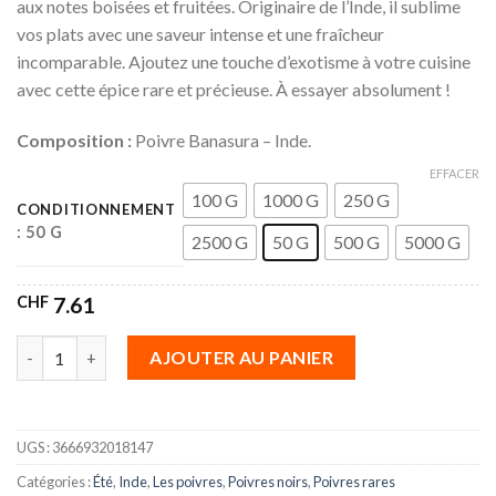
aux notes boisées et fruitées. Originaire de l’Inde, il sublime
vos plats avec une saveur intense et une fraîcheur
incomparable. Ajoutez une touche d’exotisme à votre cuisine
avec cette épice rare et précieuse. À essayer absolument !
Composition :
Poivre Banasura – Inde.
EFFACER
100 G
1000 G
250 G
CONDITIONNEMENT
: 50 G
2500 G
50 G
500 G
5000 G
CHF
7.61
quantité de Poivre noir de Banasura
AJOUTER AU PANIER
UGS :
3666932018147
Catégories :
Été
,
Inde
,
Les poivres
,
Poivres noirs
,
Poivres rares