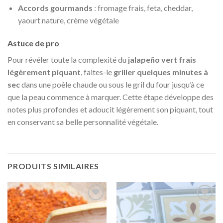
Accords gourmands
: fromage frais, feta, cheddar,
yaourt nature, crème végétale
Astuce de pro
Pour révéler toute la complexité du
jalapeño vert frais
légèrement piquant
, faites-le
griller quelques minutes à
sec
dans une poêle chaude ou sous le gril du four jusqu’à ce
que la peau commence à marquer. Cette étape développe des
notes plus profondes et adoucit légèrement son piquant, tout
en conservant sa belle personnalité végétale.
PRODUITS SIMILAIRES
Ajouter
Ajouter
à la liste
à la liste
de
de