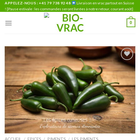
Skip
APPELEZ-NOUS : +41 79 738 92 48
Livraison en vrac partout en Suisse
! [Pause estivale : les commandes seront livrées à notre retour, courant août]
to
content
0
Ajouter
à la liste
de
souhaits
ACCUEIL
/
EPICES
/
PIMENTS
/
LES PIMENTS