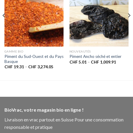
souhaits
souhaits
GAMME BIO
NOUVEAUTÉS
Piment du Sud-Ouest et du Pays
Piment Ancho séché et entier
Basque
CHF
5.01
–
CHF
1,009.91
CHF
19.31
–
CHF
3,274.05
BioVrac, votre magasin bio en ligne !
Livraison en vrac partout en Suisse Pour une consommation
responsable et pratique