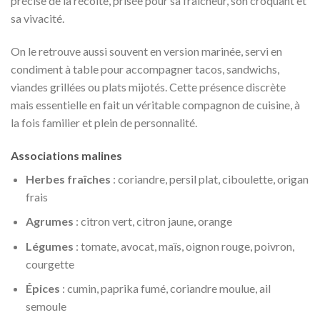
précise de la récolte, prisée pour sa fraîcheur, son croquant et
sa vivacité.
On le retrouve aussi souvent en version marinée, servi en
condiment à table pour accompagner tacos, sandwichs,
viandes grillées ou plats mijotés. Cette présence discrète
mais essentielle en fait un véritable compagnon de cuisine, à
la fois familier et plein de personnalité.
Associations malines
Herbes fraîches
: coriandre, persil plat, ciboulette, origan
frais
Agrumes
: citron vert, citron jaune, orange
Légumes
: tomate, avocat, maïs, oignon rouge, poivron,
courgette
Épices
: cumin, paprika fumé, coriandre moulue, ail
semoule