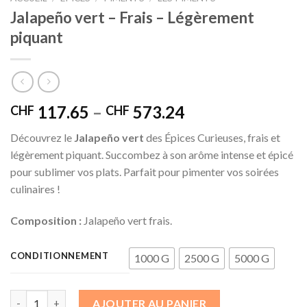
Jalapeño vert – Frais – Légèrement
piquant
117.65
–
573.24
CHF
CHF
Découvrez le
Jalapeño vert
des Épices Curieuses, frais et
légèrement piquant. Succombez à son arôme intense et épicé
pour sublimer vos plats. Parfait pour pimenter vos soirées
culinaires !
Composition :
Jalapeño vert frais.
CONDITIONNEMENT
1000 G
2500 G
5000 G
quantité de Jalapeño vert - Frais - Légèrement piquant
AJOUTER AU PANIER