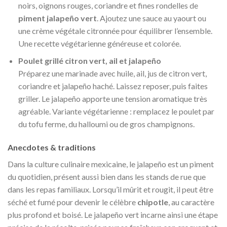
noirs, oignons rouges, coriandre et fines rondelles de
piment jalapeño vert
. Ajoutez une sauce au yaourt ou
une crème végétale citronnée pour équilibrer l’ensemble.
Une recette végétarienne généreuse et colorée.
Poulet grillé citron vert, ail et jalapeño
Préparez une marinade avec huile, ail, jus de citron vert,
coriandre et jalapeño haché. Laissez reposer, puis faites
griller. Le jalapeño apporte une tension aromatique très
agréable. Variante végétarienne : remplacez le poulet par
du tofu ferme, du halloumi ou de gros champignons.
Anecdotes & traditions
Dans la culture culinaire mexicaine, le jalapeño est un piment
du quotidien, présent aussi bien dans les stands de rue que
dans les repas familiaux. Lorsqu’il mûrit et rougit, il peut être
séché et fumé pour devenir le célèbre
chipotle
, au caractère
plus profond et boisé. Le jalapeño vert incarne ainsi une étape