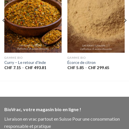
à la liste
à la liste
de
de
souhaits
souhaits
GAMME BIO
GAMME BIO
Curry – Le retour d’Inde
Écorce de citron
CHF
7.15
–
CHF
493.81
CHF
5.85
–
CHF
299.65
BioVrac, votre magasin bio en ligne !
Livraison en vrac partout en Suisse Pour une consommation
responsable et pratique