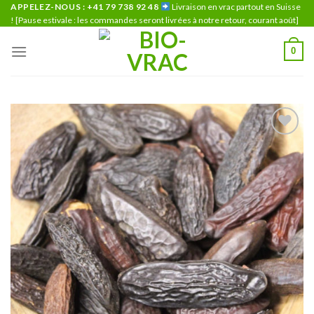
Skip
APPELEZ-NOUS : +41 79 738 92 48
Livraison en vrac partout en Suisse
! [Pause estivale : les commandes seront livrées à notre retour, courant août]
to
content
0
Ajouter
à la liste
de
souhaits