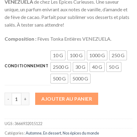
VENEZUELA
de chez Les Épices Curieuses. Une saveur
unique, un parfum enivrant aux notes de vanille, d’amande et
de fève de cacao. Parfait pour sublimer vos desserts et plats
salés. À tester sans attendre!
Composition :
Fèves Tonka Entières VENEZUELA.
10 G
100 G
1000 G
250 G
CONDITIONNEMENT
2500 G
30 G
40 G
50 G
500 G
5000 G
quantité de Fèves Tonka Entières VENEZUELA
AJOUTER AU PANIER
UGS :
3666932015122
Catégories :
Automne
,
En dessert
,
Nos épices du monde