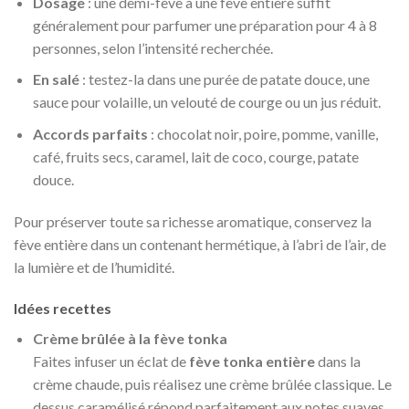
Dosage
: une demi-fève à une fève entière suffit
généralement pour parfumer une préparation pour 4 à 8
personnes, selon l’intensité recherchée.
En salé
: testez-la dans une purée de patate douce, une
sauce pour volaille, un velouté de courge ou un jus réduit.
Accords parfaits
: chocolat noir, poire, pomme, vanille,
café, fruits secs, caramel, lait de coco, courge, patate
douce.
Pour préserver toute sa richesse aromatique, conservez la
fève entière dans un contenant hermétique, à l’abri de l’air, de
la lumière et de l’humidité.
Idées recettes
Crème brûlée à la fève tonka
Faites infuser un éclat de
fève tonka entière
dans la
crème chaude, puis réalisez une crème brûlée classique. Le
dessus caramélisé répond parfaitement aux notes suaves