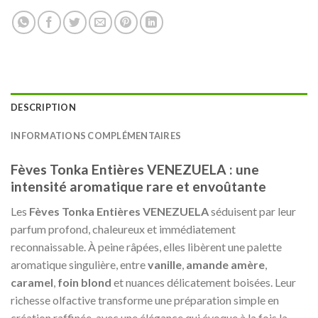
DESCRIPTION
INFORMATIONS COMPLÉMENTAIRES
Fèves Tonka Entières VENEZUELA : une
intensité aromatique rare et envoûtante
Les
Fèves Tonka Entières VENEZUELA
séduisent par leur
parfum profond, chaleureux et immédiatement
reconnaissable. À peine râpées, elles libèrent une palette
aromatique singulière, entre
vanille
,
amande amère
,
caramel
,
foin blond
et nuances délicatement boisées. Leur
richesse olfactive transforme une préparation simple en
création raffinée, avec une élégance qui évoque à la fois la