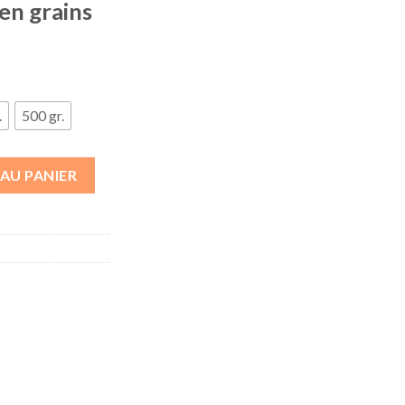
 en grains
.
500 gr.
AU PANIER