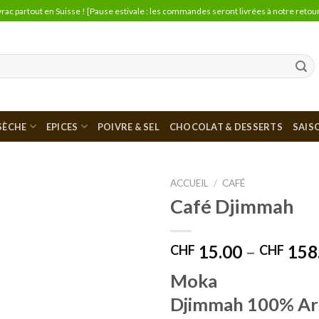
vrac partout en Suisse ! [Pause estivale : les commandes seront livrées à notre retour
 SÈCHE
EPICES
POIVRE & SEL
CHOCOLAT & DESSERTS
SAIS
ACCUEIL
/
CAFÉ
Café Djimmah
Ajouter
à la liste
de
15.00
–
158
CHF
CHF
souhaits
Moka
Djimmah 100% Ar