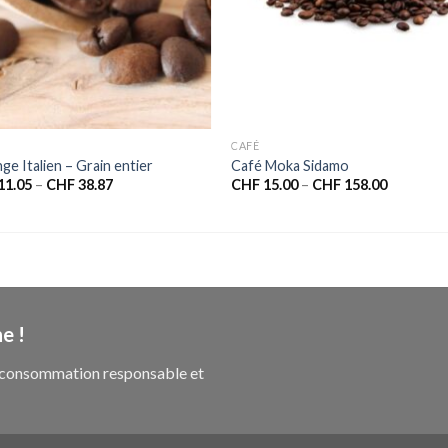
CAFÉ
ge Italien – Grain entier
Café Moka Sidamo
11.05
–
CHF
38.87
CHF
15.00
–
CHF
158.00
e !
ne consommation responsable et