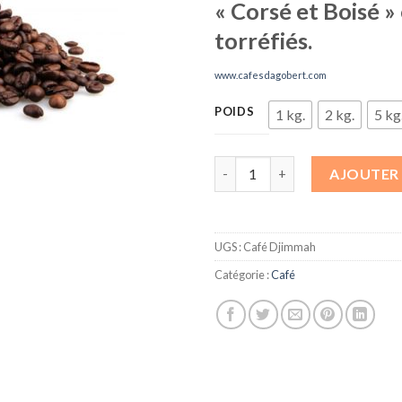
« Corsé et Boisé »
torréfiés.
www.cafesdagobert.com
POIDS
1 kg.
2 kg.
5 kg
quantité de Café Djimmah
AJOUTER 
UGS :
Café Djimmah
Catégorie :
Café