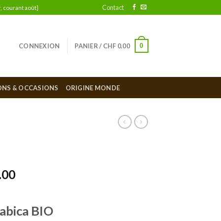
Contact
, courant août]
0
CONNEXION
PANIER /
CHF
0.00
ONS & OCCASIONS
ORIGINE MONDE
.00
abica BIO