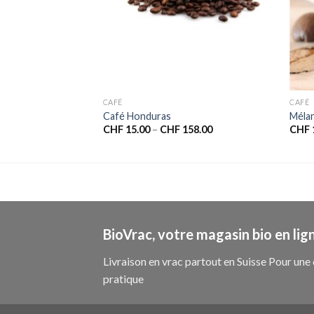
CAFÉ
CAFÉ
Café Honduras
Mélan
CHF
15.00
–
CHF
158.00
CHF
BioVrac, votre magasin bio en lign
Livraison en vrac partout en Suisse Pour u
pratique