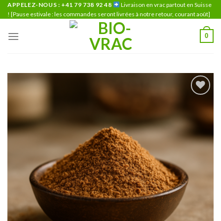
Skip
APPELEZ-NOUS : +41 79 738 92 48
Livraison en vrac partout en Suisse
! [Pause estivale : les commandes seront livrées à notre retour, courant août]
to
content
0
Ajouter
à la liste
de
souhaits