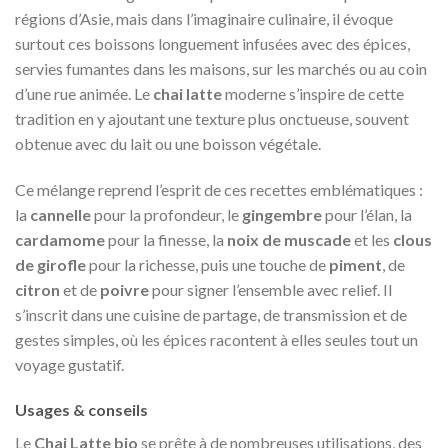
régions d’Asie, mais dans l’imaginaire culinaire, il évoque
surtout ces boissons longuement infusées avec des épices,
servies fumantes dans les maisons, sur les marchés ou au coin
d’une rue animée. Le
chai latte
moderne s’inspire de cette
tradition en y ajoutant une texture plus onctueuse, souvent
obtenue avec du lait ou une boisson végétale.
Ce mélange reprend l’esprit de ces recettes emblématiques :
la
cannelle
pour la profondeur, le
gingembre
pour l’élan, la
cardamome
pour la finesse, la
noix de muscade
et les
clous
de girofle
pour la richesse, puis une touche de
piment
, de
citron
et de
poivre
pour signer l’ensemble avec relief. Il
s’inscrit dans une cuisine de partage, de transmission et de
gestes simples, où les épices racontent à elles seules tout un
voyage gustatif.
Usages & conseils
Le
Chai Latte bio
se prête à de nombreuses utilisations, des