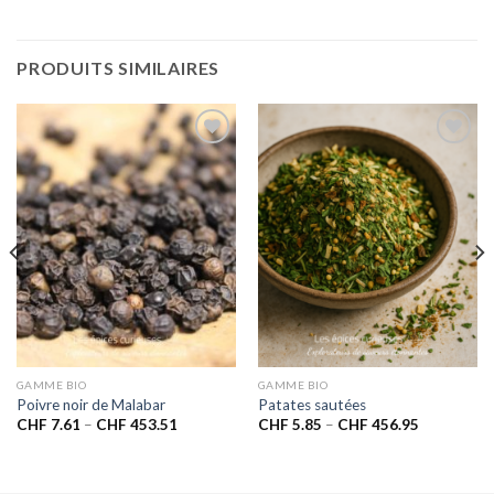
PRODUITS SIMILAIRES
Ajouter
Ajouter
à la liste
à la liste
de
de
souhaits
souhaits
GAMME BIO
GAMME BIO
Poivre noir de Malabar
Patates sautées
CHF
7.61
–
CHF
453.51
CHF
5.85
–
CHF
456.95