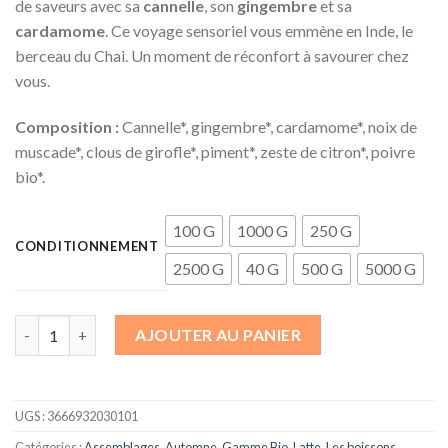
de saveurs avec sa
cannelle
, son
gingembre
et sa
cardamome
. Ce voyage sensoriel vous emmène en Inde, le
berceau du Chai. Un moment de réconfort à savourer chez
vous.
Composition :
Cannelle*, gingembre*, cardamome*, noix de
muscade*, clous de girofle*, piment*, zeste de citron*, poivre
bio*.
100 G
1000 G
250 G
CONDITIONNEMENT
2500 G
40 G
500 G
5000 G
quantité de Chai Latte
AJOUTER AU PANIER
UGS :
3666932030101
Catégories :
Assemblages
,
Automne
,
Gamme Bio
,
Latte
,
Les boissons